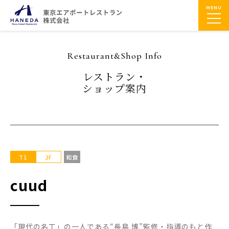
MENU
Restaurant&Shop Info
レストラン・
ショップ案内
T1
2F
和食
cuud
「現代の名工」の一人である“長島 博”監修・指導のもと作